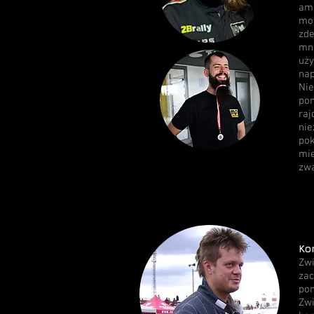
ama
mot
zde
mnó
uży
nap
Nie
pon
raj
nie
pok
mie
zwa
Ko
Zwi
za
pom
Zw