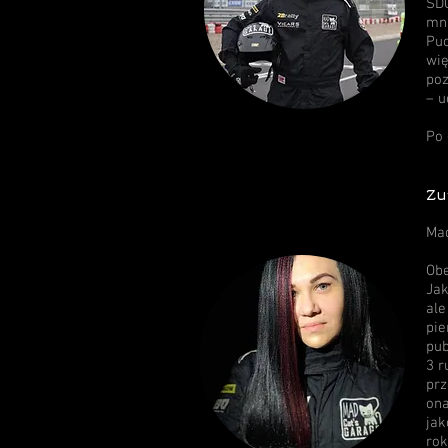
SDC
mn
Puc
wię
poz
– u
Po 
Zu
Mad
Obe
Jak
ale
pie
pub
3 r
prz
ona
jak
rok