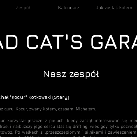
Zespół
Kalendarz
Jak zostać kotem
D CAT'S GAR
Nasz zespół
chał "Kocur" Kotkowski (Stary)
z guru. Kocur, zwany Kotem, czasami Michałem.
ur korzystał jeszcze z pieluch, kiedy zaczął interesować się 
rósł i najbliższy jego sercu stał się drifting, więc gdy tylko pozwol
ftowóz. Po walkach z „przeszczepionymi” silnikami i zawieszeniem