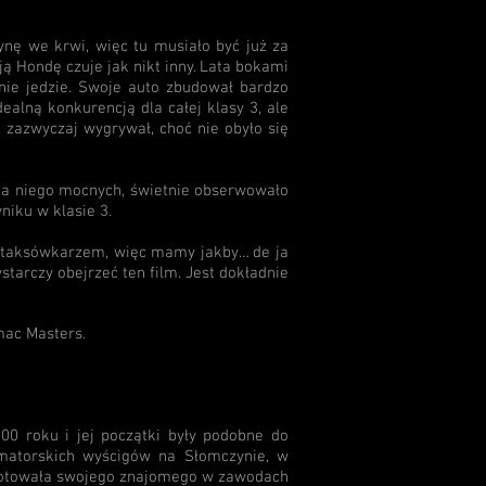
nę we krwi, więc tu musiało być już za
ją Hondę czuje jak nikt inny. Lata bokami
śnie jedzie. Swoje auto zbudował bardzo
ealną konkurencją dla całej klasy 3, ale
 zazwyczaj wygrywał, choć nie obyło się
 na niego mocnych, świetnie obserwowało
niku w klasie 3.
t taksówkarzem, więc mamy jakby… de ja
wystarczy obejrzeć ten film. Jest dokładnie
mac Masters.
0 roku i jej początki były podobne do
matorskich wyścigów na Słomczynie, w
 pilotowała swojego znajomego w zawodach