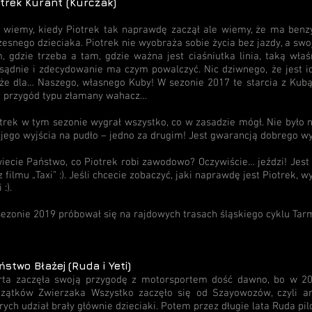
otrek Kurant (Kurczak)
 wiemy, kiedy Piotrek tak naprawdę zaczął ale wiemy, że ma benzy
esnego dzieciaka. Piotrek nie wyobraża sobie życia bez jazdy, a swo
, gdzie trzeba a tam, gdzie ważna jest ciaśniutka linia, taką wła
sądnie i zdecydowanie ma czym powalczyć. Nic dziwnego, że jest id
że dla… Naszego, własnego Kuby! W sezonie 2017 te starcia z Kubą
 przygód typu złamany wahacz…
trek w tym sezonie wygrał wszystko, co w zasadzie mógł. Nie było
 jego wyjścia na pudło – jedno za drugim! Jest gwarancją dobrego wy
iecie Państwo, co Piotrek robi zawodowo? Oczywiście… jeździ! Jes
z filmu „Taxi” :). Jeśli chcecie zobaczyć, jaki naprawdę jest Piotrek, 
 :).
ezonie 2019 próbował się na rajdowych trasach śląskiego cyklu Tar
ństwo Błażej
(Ruda i Yeti)
​
ta zaczęła swoją przygodę z motorsportem dość dawno, bo w 200
czątków Zwierzaka Wszystko zaczęło się od Szayowozów, czyli a
rych udział brały głównie dzieciaki. Potem przez długie lata Ruda