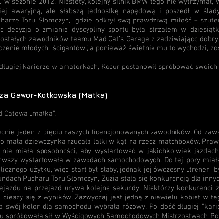
 w sezonie 2012. Niestety, kolejny silnik BMW tego nie wytrzymał, w
iej awaryjną, ale słabszą jednostkę napędową i poszedł w ślad
harze Toru Słomczyn, gdzie odkrył swą prawdziwą miłość – szuter
c decyzja o zmianie dyscypliny sportu była strzałem w dziesiątk
ostałych zawodników teamu Mad Cat’s Garage z zadziwiająco dobrym
czenie młodych „ścigantów”, a ponieważ świetnie mu to wychodzi, z
długiej karierze w amatorkach, Kocur postanowił spróbować swoich 
za Gawor-Kotkowska (Matka)
 Catowa „matka”.
cnie jeden z pięciu naszych licencjonowanych zawodników. Od zawsz
o mała dziewczynka rzucała lalki w kąt na rzecz matchboxów. Prawo
 nie miała sposobności, aby wystartować w jakichkolwiek jazdac
rwszy wystartowała w zawodach samochodowych. Do tej pory miała
licznego użytku, więc start był słaby, jednak jej ówczesny „trener”
undach Pucharu Toru Słomczyn, Zuzia stała się konkurencją dla innyc
ejazdu na przejazd urywa kolejne sekundy. Niektórzy konkurenci z
 cieszy się z wyników. Zazwyczaj jest jedną z niewielu kobiet w t
o swój kolor dla samochodu wybrała różowy. Po dość długiej "kari
u spróbowała sił w Wyścigowych Samochodowych Mistrzostwach Polsk