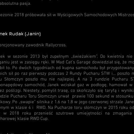
 absolutna pasja.
ezonie 2018 próbowała sił w Wyścigowych Samochodowych Mistrzos
nek Rudak (Janin)
encjonowany zawodnik Rallycross.
ek w sezonie 2013 był zupełnym „świeżakiem”. Do kwietnia nie 
ganiu jest w zasięgu ręki. W Mad Cat’s Garage dowiedział się, że mo
bił to. Po dwóch tygodniach od kupna samochodu był przygotowany
ich sił po raz pierwszy podczas 2 Rundy Pucharu STW i… poszło 
ru Słomczyn poszło mu nie najlepiej. A na 3 rundzie Pucharu S
nonapędowy samochód, Janek wciskał gaz w podłogę, hamował w pu
ez poślizgi. Niestety, pomylił trasę, co skończyło się taryfą i wyn
dzie Pucharu Toru Słomczyn urwał prawie 100 sekund w stosunku 
kowy. Po „swapie” silnika z 1.6 na 1.8 w jego czerwonej strzale Ja
nym w klasie 4 i RWD. Na Pucharze toru słomczyn w 2015 roku od „
y w 2018 roku przenieść szutrowe umiejętności na zmagania 
harowej klasie RWD Cup.