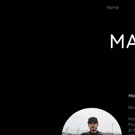
Home
MA
Mi
Nas
Koc
Pod
dri