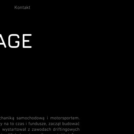
Kontakt
AGE
mechaniką samochodową i motorsportem.
iły na to czas i fundusze, zaczął budować
, wystartował z zawodach driftingowych