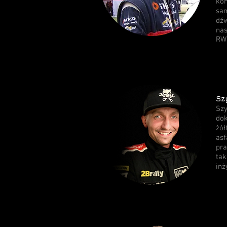
kon
sam
dźw
nas
RW
Sz
Sz
dok
żół
asf
pra
tak
inż