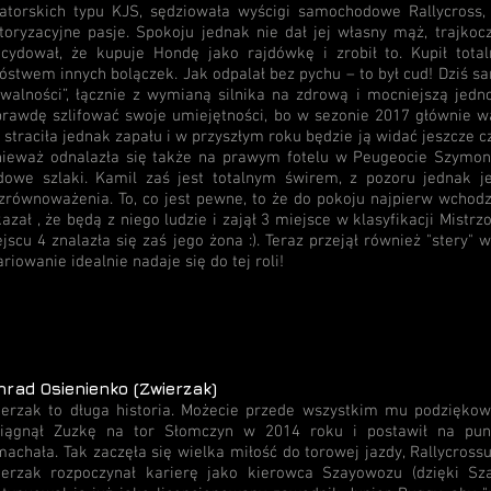
torskich typu KJS, sędziowała wyścigi samochodowe Rallycross, 
oryzacyjne pasje. Spokoju jednak nie dał jej własny mąż, trajkoc
cydował, że kupuje Hondę jako rajdówkę i zrobił to. Kupił tota
stwem innych bolączek. Jak odpalał bez pychu – to był cud! Dziś s
walności”, łącznie z wymianą silnika na zdrową i mocniejszą jedn
rawdę szlifować swoje umiejętności, bo w sezonie 2017 głównie wa
 straciła jednak zapału i w przyszłym roku będzie ją widać jeszcze czę
ieważ odnalazła się także na prawym fotelu w Peugeocie Szymon
dowe szlaki. Kamil zaś jest totalnym świrem, z pozoru jednak 
zrównoważenia. To, co jest pewne, to że do pokoju najpierw wchod
azał , że będą z niego ludzie i zajął 3 miejsce w klasyfikacji Mistr
jscu 4 znalazła się zaś jego żona :). Teraz przejął również "stery"
riowanie idealnie nadaje się do tej roli!
nrad Osienienko (Zwierzak)
erzak to długa historia. Możecie przede wszystkim mu podziękow
ciągnął Zuzkę na tor Słomczyn w 2014 roku i postawił na pun
achała. Tak zaczęła się wielka miłość do torowej jazdy, Rallycrossu,
ierzak rozpoczynał karierę jako kierowca Szayowozu (dzięki Sz