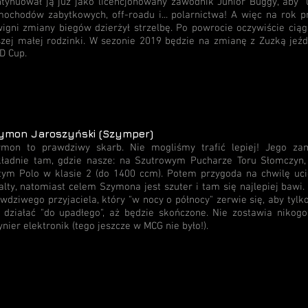
tynuował ją już jako licencjonowany zawodnik Junior Buggy, aby "
ochodów zabytkowych, off-roadu i... polarnictwa! A więc na rok pr
igni zmiany biegów dzierżył strzelbę. Po powrocie oczywiście ciąg
zej małej rodzinki. W sezonie 2019 będzie na zmianę z Zuzką jeźd
D Cup.
ymon Jaroszyński (Szymper)
ymon to prawdziwy skarb. Nie mogliśmy trafić lepiej! Jego zam
ładnie tam, gdzie nasze: na Szutrowym Pucharze Toru Słomczyn,
tym Polo w klasie 2 (do 1400 ccm). Potem przygoda na chwilę uc
alty, natomiast celem Szymona jest szuter i tam się najlepiej bawi
wdziwego przyjaciela, który "w nocy o północy" zerwie się, aby tylk
 działać "do upadłego", aż będzie skończone. Nie zostawia nikog
ynier elektronik (tego jeszcze w MCG nie było!).