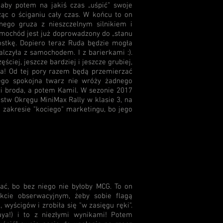
aby potem na jakiś czas „uśpić” swoje
ząc o ściganiu cały czas. W końcu to on
lnego gruza z nieszczelnym silnikiem i
amochód jest już doprowadzony do „stanu
ostkę. Dopiero teraz Ruda będzie mogła
lczyła z samochodem. I z barierkami :).
ściej, jeszcze bardziej i jeszcze grubiej,
a! Od tej pory razem będą przemierzać
jego spokojna twarz nie wróży żadnego
zi broda, a potem Kamil. W sezonie 2017
zostw Okręgu MiniMax Rally w klasie 3, na
 w zakresie "kociego" marketingu, bo jego
ać, bo bez niego nie byłoby MCG. To on
kcie obserwacyjnym, żeby sobie flagą
 wyścigów i zrobiła się "w zasięgu ręki".
aya!) i to z niezłymi wynikami! Potem