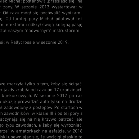
ięc Michał postanowił „przesiąść się” na
y żony. W sezonie 2013 wystartował w
. Od razu mógł się pochwalić wynikami,
ę. Od tamtej pory Michał pilotował też
i efektami i odkrył swoją kolejną pasję
ostał naszym "nadwornym" instruktorem.
sił w Rallycrossie w sezonie 2019.
e marzyła tylko o tym, żeby się ścigać.
 jazdy zrobiła od razu po 17 urodzinach
h konkursowych. W sezonie 2012 po raz
 okazję prowadzić auto tylko na drodze
 był zadowolony z postępów. Po startach w
h zawodników w klasie III i od tej pory z
aczynają się na nią krzywo patrzeć, ale
ego typu zawodach, a żeby się wyróżniać,
erze" w amatorkach na asfalcie, w 2018
i upewniając się, że wyścigi płaskie to