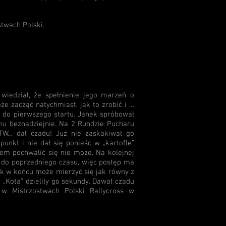
twach Polski.
wiedział, że spełnienie jego marzeń o
że zacząć natychmiast, jak to zrobić i …
 do pierwszego startu. Janek spróbował
mu beznadziejnie. Na 2 Rundzie Pucharu
TW… dał czadu! Już nie zaskakiwał go
nkt i nie dał się ponieść w „kartofle”
ikiem pochwalić się nie może. Na kolejnej
do poprzedniego czasu, więc postęp ma
nek w końcu może mierzyć się jak równy z
Kota” dzieliły go sekundy. Dawał czadu
w Mistrzostwach Polski Rallycross w