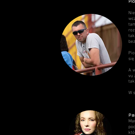
Pi
Nie
wcz
tam
roz
tak
bez
Pio
się
A w
vu 
taki
W s
Pa
Mar
po
któ