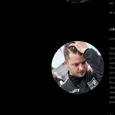
jej
W s
Ja
Lic
Jan
ści
zro
swo
To
tyl
prz
Run
sko
rów
ab
puc