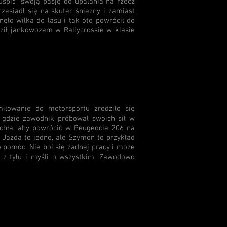
uśpić" swoją pasję do upalania na rzecz
zesiadł się na skuter śnieżny i zamiast
nęło wilka do lasu i tak oto powrócił do
ził jankowozem w Rallycrossie w klasie
iłowanie do motorsportu zrodziło się
 gdzie zawodnik próbował swoich sił w
ichła, aby powrócić w Peugeocie 206 na
. Jazda to jedno, ale Szymon to przykład
o pomóc. Nie boi się żadnej pracy i może
o z tyłu i myśli o wszystkim. Zawodowo